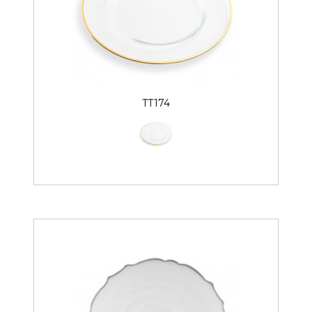
TT174