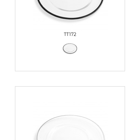
TT172