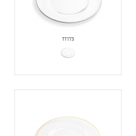
TT173