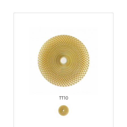
style
TT10