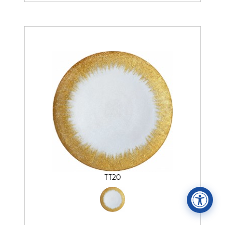
Accessibility Statement
ADA / WCAG 2.0 Compliance
Standard
WCAG 2.0
Conformance level
Level AA
TT20