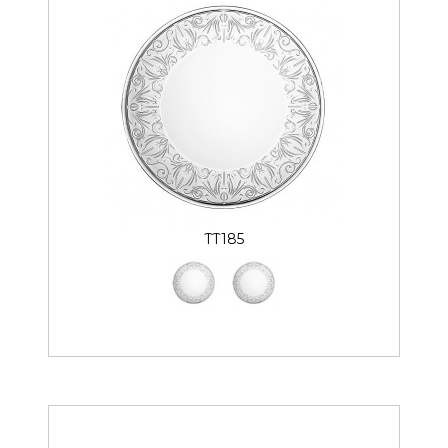
TT185